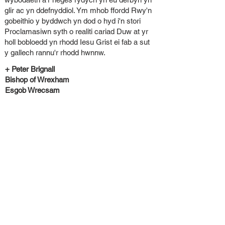
glir ac yn ddefnyddiol. Ym mhob ffordd Rwy'n
gobeithio y byddwch yn dod o hyd i'n stori
Proclamasiwn syth o realiti cariad Duw at yr
holl bobloedd yn rhodd Iesu Grist ei fab a sut
y gallech rannu'r rhodd hwnnw.
+ Peter Brignall
Bishop of Wrexham
Esgob Wrecsam