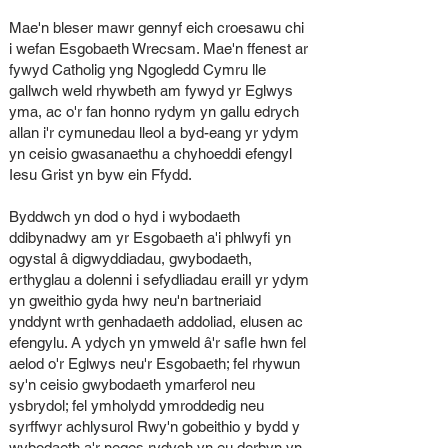
Mae'n bleser mawr gennyf eich croesawu chi
i wefan Esgobaeth Wrecsam. Mae'n ffenest ar
fywyd Catholig yng Ngogledd Cymru lle
gallwch weld rhywbeth am fywyd yr Eglwys
yma, ac o'r fan honno rydym yn gallu edrych
allan i'r cymunedau lleol a byd-eang yr ydym
yn ceisio gwasanaethu a chyhoeddi efengyl
Iesu Grist yn byw ein Ffydd.
Byddwch yn dod o hyd i wybodaeth
ddibynadwy am yr Esgobaeth a'i phlwyfi yn
ogystal â digwyddiadau, gwybodaeth,
erthyglau a dolenni i sefydliadau eraill yr ydym
yn gweithio gyda hwy neu'n bartneriaid
ynddynt wrth genhadaeth addoliad, elusen ac
efengylu. A ydych yn ymweld â'r safle hwn fel
aelod o'r Eglwys neu'r Esgobaeth; fel rhywun
sy'n ceisio gwybodaeth ymarferol neu
ysbrydol; fel ymholydd ymroddedig neu
syrffwyr achlysurol Rwy'n gobeithio y bydd y
wybodaeth a'r neges rydych yn eu derbyn yn